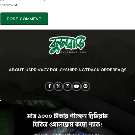
comment.
ABOUT US
PRIVACY POLICY
SHIPPING
TRACK ORDER
FAQS
মাত্র ১০০০ টাকায় পাচ্ছেন প্রিমিয়াম
যিকির ওয়ালফ্রেম কম্বো প্যাক!