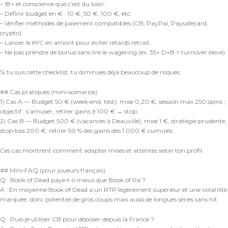
– 18+ et conscience que c’est du loisir.
– Définir budget en € : 10 €, 50 €, 100 €, etc.
– Vérifier méthodes de paiement compatibles (CB, PayPal, Paysafecard,
crypto).
– Lancer le KYC en amont pour éviter retards retrait.
– Ne pas prendre de bonus sans lire le wagering (ex. 35× D+B = turnover élevé).
Si tu suis cette checklist, tu diminues déjà beaucoup de risques.
## Cas pratiques (mini‑scénarios)
1) Cas A — Budget 50 € (week‑end, test): mise 0,20 €, session max 250 spins ;
objectif : s’amuser, retirer gains ≥ 100 € → stop.
2) Cas B — Budget 500 € (vacances à Deauville): mise 1 €, stratégie prudente,
stop‑loss 200 €, retirer 50 % des gains dès 1 000 € cumulés.
Ces cas montrent comment adapter mises et attentes selon ton profil.
## Mini‑FAQ (pour joueurs français)
Q : Book of Dead paye‑t‑il mieux que Book of Ra ?
A : En moyenne Book of Dead a un RTP légèrement supérieur et une volatilité
marquée, donc potentiel de gros coups mais aussi de longues séries sans hit.
Q : Puis‑je utiliser CB pour déposer depuis la France ?