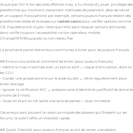
Je suis pas 100 % fan des sites offshore mais, si tu choisis d’y jouer, privilégie des
plateformes qui montrent clairement méthodes de paiement, délai de retrait
et un support francophone; par exemple, certains joueurs français testent des
plateformes listées et évaluées sur
cashed-casino
pour vérifier options comme
CB, Paysafecard et crypto. Note que l’ANJ peut bloquer certains domaines,
donc vérifie toujours l’accessibilité via ton opérateur mobile
(Orange/SFR/Bouygues) ou ton réseau fixe.
La prochaine partie liste erreurs communes à éviter pour les joueurs français.
## Erreurs courantes et comment les éviter (pour joueurs français)
– Mettre la mise maximale avec un bonus actif → risque d’annulation, donc lis
les CGU.
– Garder une grosse somme sur le solde du site → retire régulièrement pour
éviter blocage.
– Ignorer la vérification KYC → prépare carte d’identité et justificatif de domicile
(moins de 3 mois).
– Jouer en étant en tilt après une série de pertes — stop immédiat.
Ces erreurs sont souvent la raison principale des dossiers qui finissent sur les
forums; la suite t’offre un checklist rapide.
## Quick Checklist pour joueurs français avant de lancer une session