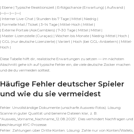
| Ebene | Typische Reaktionszeit | Erfolgschance (Erwartung) | Aufwand |
|—|—:|—:|—|
| Interner Live-Chat | Stunden bis 7 Tage | Mittel | Niedrig |
| Formelle Mail / Ticket | 3–14 Tage | Mittel-Hoch | Mittel |
| Externe Portale (AskGamblers) | 7–30 Tage | Mittel | Mittel |
| Master-Lizenzstelle (Curaçao) | Wochen bis Monate | Niedrig-Mittel | Hoch |
| GGL (nur deutsche Lizenzierte) | Variiert | Hoch (bei GGL-Anbietern) | Mittel-
Hoch |
Diese Tabelle hilft dir, realistische Erwartungen zu setzen — im nächsten
Abschnitt gehe ich auf typische Fehler ein, die viele deutsche Zocker machen
und die du vermeiden solltest.
Häufige Fehler deutscher Spieler
und wie du sie vermeidest
Fehler: Unvollständige Dokumente (unscharfe Ausweis-Fotos). Lösung:
Scanne in guter Qualität und benenne Dateien klar, z. B.
“Ausweis_Vorname_Nachname_12.08.2025”. Dies verhindert Nachfragen und
beschleunigt KYC-Prozesse.
Fehler: Zahlungen über Dritte Konten. Lösung: Zahle nur von Konten/Wallets,