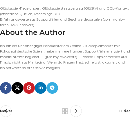
Glücksspiel-Regelungen: Glücksspielstaatsvertrag (GlüStV) und GGL-Kontext
(öffentliche Quellen, Rechtslage DE)
Erfahrungswerte aus Supportfällen und Beschwerdeportalen (community-
foren, AskGamblers)
About the Author
Ich bin ein unabhängiger Beobachter des Online-Glücksspielmarkts mit
Fokus auf deutsche Spieler, habe mehrere Hundert Supportfälle analysiert und
mobile Nutzer begleitet — (just my two cents) — meine Tipps entstehen aus
Praxis, nicht aus Marketing. Wenn du Fragen hast, schreib strukturiert und
ich antworte so präzise wie möglich.
Newer
Older