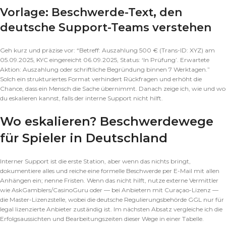
Vorlage: Beschwerde-Text, den
deutsche Support-Teams verstehen
Geh kurz und präzise vor: “Betreff: Auszahlung 500 € (Trans-ID: XYZ) am
05.09.2025, KYC eingereicht 06.09.2025, Status: ‘In Prüfung’. Erwartete
Aktion: Auszahlung oder schriftliche Begründung binnen 7 Werktagen.”
Solch ein strukturiertes Format verhindert Rückfragen und erhöht die
Chance, dass ein Mensch die Sache übernimmt. Danach zeige ich, wie und wo
du eskalieren kannst, falls der interne Support nicht hilft.
Wo eskalieren? Beschwerdewege
für Spieler in Deutschland
Interner Support ist die erste Station, aber wenn das nichts bringt,
dokumentiere alles und reiche eine formelle Beschwerde per E-Mail mit allen
Anhängen ein; nenne Fristen. Wenn das nicht hilft, nutze externe Vermittler
wie AskGamblers/CasinoGuru oder — bei Anbietern mit Curaçao-Lizenz —
die Master-Lizenzstelle, wobei die deutsche Regulierungsbehörde GGL nur für
legal lizenzierte Anbieter zuständig ist. Im nächsten Absatz vergleiche ich die
Erfolgsaussichten und Bearbeitungszeiten dieser Wege in einer Tabelle.