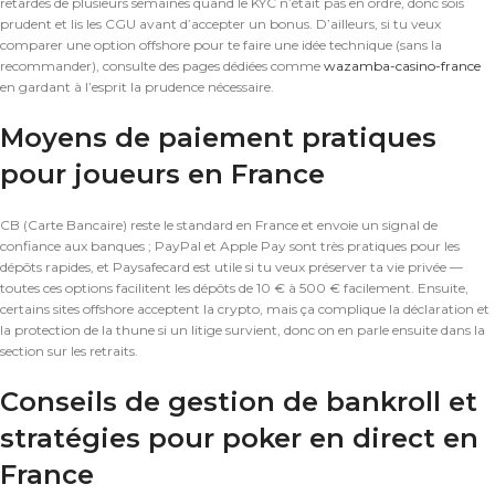
retardés de plusieurs semaines quand le KYC n’était pas en ordre, donc sois
prudent et lis les CGU avant d’accepter un bonus. D’ailleurs, si tu veux
comparer une option offshore pour te faire une idée technique (sans la
recommander), consulte des pages dédiées comme
wazamba-casino-france
en gardant à l’esprit la prudence nécessaire.
Moyens de paiement pratiques
pour joueurs en France
CB (Carte Bancaire) reste le standard en France et envoie un signal de
confiance aux banques ; PayPal et Apple Pay sont très pratiques pour les
dépôts rapides, et Paysafecard est utile si tu veux préserver ta vie privée —
toutes ces options facilitent les dépôts de 10 € à 500 € facilement. Ensuite,
certains sites offshore acceptent la crypto, mais ça complique la déclaration et
la protection de la thune si un litige survient, donc on en parle ensuite dans la
section sur les retraits.
Conseils de gestion de bankroll et
stratégies pour poker en direct en
France