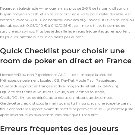
Regarde : règle simple — ne joue jamais plus de 2–5 % de ta bankroll sur un
buy‑in moyen en cash, et en tournoi privilégie 1–2 % pour rester durable. Par
exemple, avec 500,00 € de bankroll, cible des buy‑ins de 5–10 € en tournoi ou
des tables cash 0,05/0,10 € à 0,10/0,25 € ; ça limite le tilt et te permet de
survivre aux swings. Plus bas je détaille les erreurs fréquentes qui emportent
les joueurs, histoire que tu n’en fasses pas autant.
Quick Checklist pour choisir une
room de poker en direct en France
Licence ANJ ou non ? (préférence ANJ) — cela impacte la sécurité.
Méthodes de paiement locales : CB, PayPal, Apple Pay, Paysafecard.
Qualité du support en français et délai moyen de retrait (ex. 24–72 h).
Liquidité des tables auxquelles tu veux jouer (cash vs tournois).
Outils RG : limites de dépôt, auto‑exclusion, historique de compte.
Garde cette checklist sous la main quand tu t’inscris, et si une étape te paraît
floue contacte le support avant de mettre ta première mise — je montre juste
après les erreurs les plus communes pour que tu sois prêt.
Erreurs fréquentes des joueurs