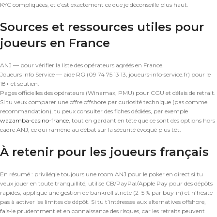
KYC compliquées, et c’est exactement ce que je déconseille plus haut.
Sources et ressources utiles pour
joueurs en France
ANJ — pour vérifier la liste des opérateurs agréés en France.
Joueurs Info Service — aide RG (09 74 75 13 13, joueurs‑info‑service.fr) pour le
18+ et soutien.
Pages officielles des opérateurs (Winamax, PMU) pour CGU et délais de retrait.
Si tu veux comparer une offre offshore par curiosité technique (pas comme
recommandation), tu peux consulter des fiches dédiées, par exemple
wazamba-casino-france
, tout en gardant en tête que ce sont des options hors
cadre ANJ, ce qui ramène au débat sur la sécurité évoqué plus tôt.
À retenir pour les joueurs français
En résumé : privilégie toujours une room ANJ pour le poker en direct si tu
veux jouer en toute tranquillité, utilise CB/PayPal/Apple Pay pour des dépôts
rapides, applique une gestion de bankroll stricte (2–5 % par buy‑in) et n’hésite
pas à activer les limites de dépôt. Si tu t’intéresses aux alternatives offshore,
fais‑le prudemment et en connaissance des risques, car les retraits peuvent