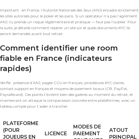
Important : en France, l’Autorité Nationale des Jeux (ANJ) encadre strictement
les sites autorisés pour le poker et les paris. Si un opérateur n’a pas l’agrément
ANJ, tu prends un risque réglementaire et pratique — faut pas l’oublier. Pour
la suite, je détaille comment repérer un site sûr et quels documents KYC te
seront demandés avant tout retrait.
Comment identifier une room
fiable en France (indicateurs
rapides)
Vérifie : présence d’ANJ, pages CGU en français, procédures KYC claires,
contact support en français et moyens de paiement locaux (CB, PayPal,
Paysafecard). Ces points t’évitent bien des galères au moment du retrait, et
maintenant on attaque la comparaison concrète entre plateformes, avec un
tableau simple pour t’aider à trancher.
PLATEFORME
MODES DE
(POUR
ATOUT
LICENCE
PAIEMENT
JOUEURS EN
PRINCIPAL