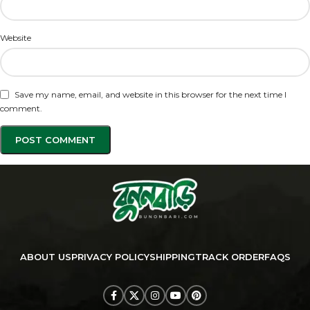
Website
Save my name, email, and website in this browser for the next time I
comment.
ABOUT US
PRIVACY POLICY
SHIPPING
TRACK ORDER
FAQS