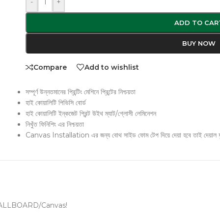
-
+
ADD TO CAR
BUY NOW
Compare
Add to wishlist
সম্পূর্ণ উন্নতমানের প্রিন্টিং মেশিনে প্রিন্টের নিশ্চয়তা
হাই কোয়ালিটি পিভিসি বোর্ড
হাই কোয়ালিটি ইন্কজেট প্রিন্ট উইথ ম্যাট/গ্লোসী লেমিনেশন
নিখুঁত ফিনিশিং এর নিশ্চয়তা
Canvas Installation এর জন্য বোথ সাইড ফোম টেপ দিয়ে দেয়া হবে তাই দেয়াল ফ
টমাইজড WALLBOARD/Canvas!