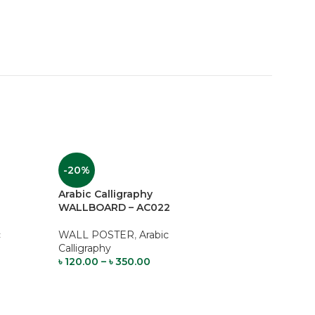
-20%
Arabic Calligraphy
7
WALLBOARD – AC022
c
WALL POSTER
,
Arabic
Calligraphy
৳
120.00
–
৳
350.00
-20%