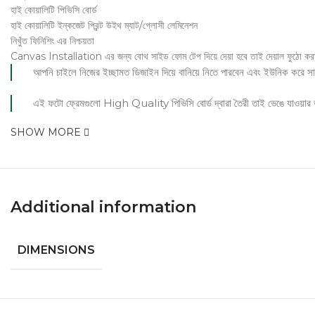
হাই কোয়ালিটি পিভিসি বোর্ড
হাই কোয়ালিটি ইন্কজেট প্রিন্ট উইথ ম্যাট/গ্লোসী লেমিনেশন
নিখুঁত ফিনিশিং এর নিশ্চয়তা
Canvas Installation এর জন্য বোথ সাইড ফোম টেপ দিয়ে দেয়া হবে তাই দেয়াল ফুঠো করা
আপনি চাইলে নিজের ইচ্ছামত ডিজাইন দিয়ে বানিয়ে নিতে পারবেন এবং ইউনিক করে সাজাত
এই ফটো ফ্রেমগুলো High Quality পিভিসি বোর্ড দ্বারা তৈরী তাই ভেঙে যাওয়ার ভয়
SHOW MORE
Additional information
DIMENSIONS