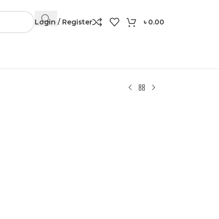
Login / Register
৳
0.00
Contuct: 01306 24 91 57