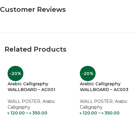
Customer Reviews
Related Products
-20%
-20%
Arabic Calligraphy
Arabic Calligraphy
WALLBOARD – AC001
WALLBOARD – AC003
WALL POSTER
,
Arabic
WALL POSTER
,
Arabic
Calligraphy
Calligraphy
৳
120.00
–
৳
350.00
৳
120.00
–
৳
350.00