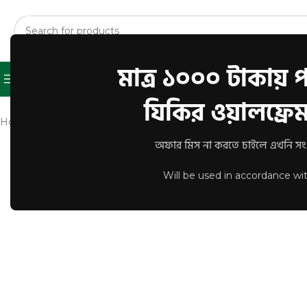
মাত্র ১০০০ টাকায় পা
Shop
About Us
Contact U
Browse Categories
যিকির ওয়ালফ্রেম 
Home
/
WALL POSTER
/
Arabic Calligraphy
/
Arabic Calligraphy 
Click to enlarge
অফার মিস না করতে চাইলে এখনি সংগ্
Will be used in accordance wi
-20%