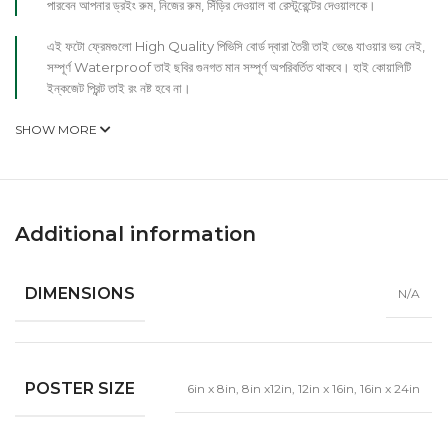
পারবেন আপনার ড্রইং রুম, নিজের রুম, সিঁড়ির দেওয়াল বা রেস্টুরেন্টের দেওয়ালকে।
এই ফটো ফ্রেমগুলো High Quality পিভিসি বোর্ড দ্বারা তৈরী তাই ভেঙে যাওয়ার ভয় নেই,
সম্পূর্ণ Waterproof তাই ছবির গুনগত মান সম্পূর্ণ অপরিবর্তিত থাকবে। হাই কোয়ালিটি
ইন্কজেট প্রিন্ট তাই রং নষ্ট হবে না।
SHOW MORE
Additional information
DIMENSIONS
N/A
POSTER SIZE
6in x 8in
,
8in x12in
,
12in x 16in
,
16in x 24in