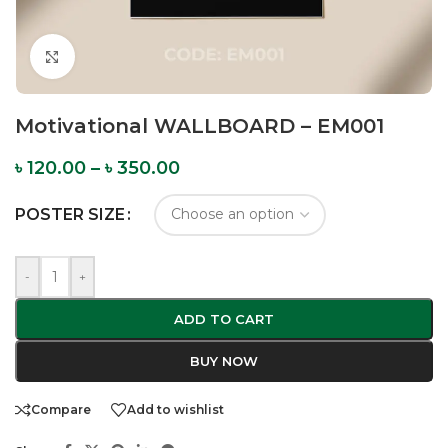
Click to enlarge
Motivational WALLBOARD – EM001
৳
120.00
–
৳
350.00
POSTER SIZE
-
+
ADD TO CART
BUY NOW
Compare
Add to wishlist