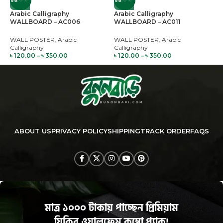
Arabic Calligraphy
Arabic Calligraphy
A
WALLBOARD – AC006
WALLBOARD – AC011
W
WALL POSTER
,
Arabic
WALL POSTER
,
Arabic
W
Calligraphy
Calligraphy
C
৳
120.00
–
৳
350.00
৳
120.00
–
৳
350.00
৳
ABOUT US
PRIVACY POLICY
SHIPPING
TRACK ORDER
FAQS
মাত্র ১০০০ টাকায় পাচ্ছেন প্রিমিয়াম
যিকির ওয়ালফ্রেম কম্বো প্যাক!