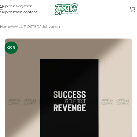
Skip to navigation
Skip to main content
Home
/
WALL POSTER
/
Motivation
-20%