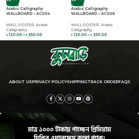
Arabic Calligraphy
Arabic Calligraphy
A
WALLBOARD – AC004
WALLBOARD – AC006
W
WALL POSTER
,
Arabic
WALL POSTER
,
Arabic
W
Calligraphy
Calligraphy
C
৳
120.00
–
৳
350.00
৳
120.00
–
৳
350.00
৳
ABOUT US
PRIVACY POLICY
SHIPPING
TRACK ORDER
FAQS
মাত্র ১০০০ টাকায় পাচ্ছেন প্রিমিয়াম
যিকির ওয়ালফ্রেম কম্বো প্যাক!