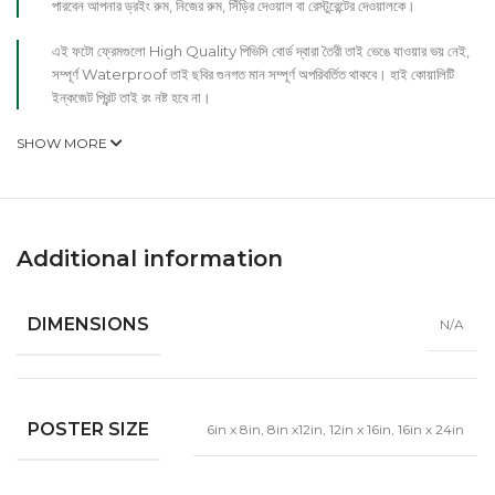
পারবেন আপনার ড্রইং রুম, নিজের রুম, সিঁড়ির দেওয়াল বা রেস্টুরেন্টের দেওয়ালকে।
এই ফটো ফ্রেমগুলো High Quality পিভিসি বোর্ড দ্বারা তৈরী তাই ভেঙে যাওয়ার ভয় নেই,
সম্পূর্ণ Waterproof তাই ছবির গুনগত মান সম্পূর্ণ অপরিবর্তিত থাকবে। হাই কোয়ালিটি
ইন্কজেট প্রিন্ট তাই রং নষ্ট হবে না।
SHOW MORE
Additional information
DIMENSIONS
N/A
POSTER SIZE
6in x 8in
,
8in x12in
,
12in x 16in
,
16in x 24in