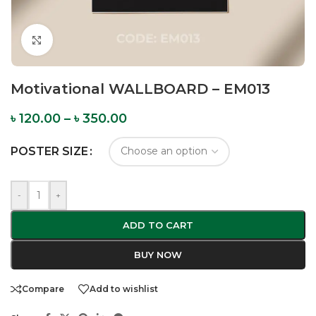
Click to enlarge
Motivational WALLBOARD – EM013
৳
120.00
–
৳
350.00
POSTER SIZE
-
+
ADD TO CART
BUY NOW
Compare
Add to wishlist