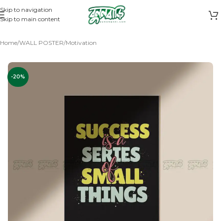
Skip to navigation
Skip to main content
Home
/
WALL POSTER
/
Motivation
-20%