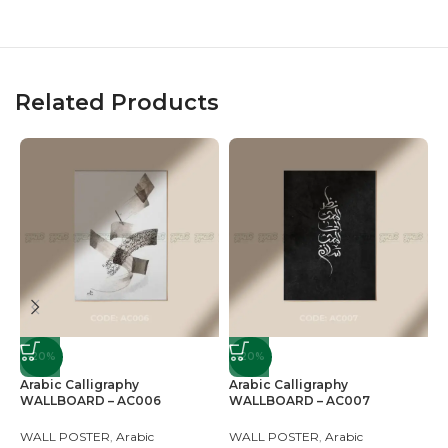
Related Products
-20%
-20%
Arabic Calligraphy
Arabic Calligraphy
A
WALLBOARD – AC006
WALLBOARD – AC007
W
WALL POSTER
,
Arabic
WALL POSTER
,
Arabic
W