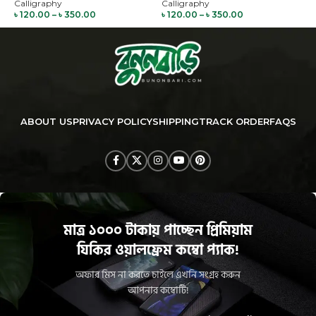
Calligraphy
Calligraphy
C
৳
120.00
–
৳
350.00
৳
120.00
–
৳
350.00
৳
ABOUT US
PRIVACY POLICY
SHIPPING
TRACK ORDER
FAQS
মাত্র ১০০০ টাকায় পাচ্ছেন প্রিমিয়াম
যিকির ওয়ালফ্রেম কম্বো প্যাক!
অফার মিস না করতে চাইলে এখনি সংগ্রহ করুন
আপনার কম্বোটি!