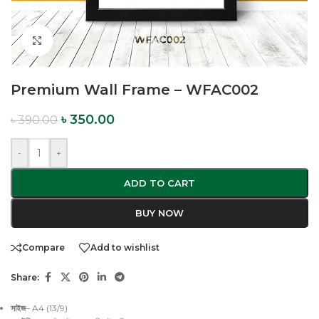
Click to enlarge
Premium Wall Frame – WFAC002
৳
350.00
৳
390.00
-
+
ADD TO CART
BUY NOW
Compare
Add to wishlist
Share:
সাইজ
– A4 (13/9)