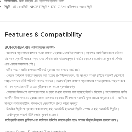
ম্যাটেরিয়াল
– ম্যাট ফাইবার এবং ক্রিস্টাল ক্লিয়ার গ্লাস
প্রিন্ট
– হাই কোয়ালিটি INKJET প্রিন্ট / 170 GSM আর্টপেপার লেজার প্রিন্ট
Features & Compatibility
BUNONBARIর ওয়ালফ্রেমের বৈশিষ্ট্য-
• আমাদের ফ্রেমগুলো বাজারে পাওয়া সাধারণ ফ্রেমের চেয়ে উন্নতমানের। ফ্রেমের মেটেরিয়াল হলো ফাইবার।
যার দরুন ফ্রেমটি হয়েছে শক্ত এবং পোঁকায় ধরার ঝামেলামুক্ত। কাঠের ফ্রেমের মতো এতে ঘুনে বা পোঁকায়
ধরার কোনো সম্ভাবনা নেই।
• ছবির পেছনে মোটা কাগজের পরিবর্তে ব্যবহার করা হয়েছে হার্ডবোর্ড।
• পেছনে হার্ডবোর্ড লাগাতে ব্যবহার করা হয়েছে রি-ইউজেবল হুক, যার মাধ্যমে আপনি চাইলে সহজেই যেকোনো
সময় ভেতরের ছবিটি পরিবর্তন করতে পারবেন। বাজারের ট্যাপ লাগানো ফ্রেমগুলোর মতো হ্যাসেল পোহাতে হবে
না। হুক ব্যবহারে এটি হয়েছে দৃষ্টিনন্দন এবং সহজে ব্যবহারযোগ্য।
• ফ্রেমের স্টিকগুলো পরস্পরের সাথে সংযুক্ত রাখতে ব্যবহার করা হয়েছে ক্লিপিং সিস্টেম। ফলে বাজারের নর্মাল
আলপিন দিয়ে লাগানো ফ্রেমের মতো আমাদের ফ্রেমের স্টিকগুলো সহজেই খুলে যাওয়ার সম্ভাবনা নেই। মেশিনের
মাধ্যমে লাগানো বাইন্ডিং ক্লিপগুলো ফ্রেমটিকে রাখবে আরো মজবুত।
• ডিজাইন প্রিন্টিংয়ে ব্যবহার করা হয়েছে হাই কোয়ালিটি ইংকজেট প্রিন্টিং পেপার ও হাই কোয়ালিটি প্রিন্টিং।
• যথোপযুক্ত কারণে রিটার্ন দেয়ার সুযোগ রয়েছে।
ফটোগ্রাফি কালার কন্ডিশন এবং ফটোশপ ইডিটের কারনে ছবির সাথে পণ্যের কিছুটা ভিন্নতা থাকতে পারে।
Image From- Pinterest/Shutterstock