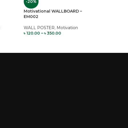
-20%
-20%
Motivational WALLBOARD –
Motivational W
9
EM002
EM003
c
WALL POSTER
,
Motivation
WALL POSTER
,
M
৳
120.00
–
৳
350.00
৳
120.00
–
৳
350.0