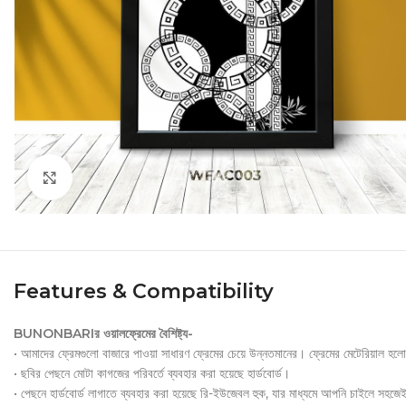
Click to enlarge
Features & Compatibility
BUNONBARIর ওয়ালফ্রেমের বৈশিষ্ট্য-
• আমাদের ফ্রেমগুলো বাজারে পাওয়া সাধারণ ফ্রেমের চেয়ে উন্নতমানের। ফ্রেমের মেটেরিয়াল হল
• ছবির পেছনে মোটা কাগজের পরিবর্তে ব্যবহার করা হয়েছে হার্ডবোর্ড।
• পেছনে হার্ডবোর্ড লাগাতে ব্যবহার করা হয়েছে রি-ইউজেবল হুক, যার মাধ্যমে আপনি চাইলে সহজে