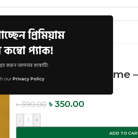
চ্ছেন প্রিমিয়াম
s
Track Order
FAQs
কম্বো প্যাক!
ame – WFAC003
রহ করুন আপনার কম্বোটি!
Premium Wall Frame 
th our
Privacy Policy
WFAC003
৳
350.00
৳
390.00
-
+
ADD TO CAR