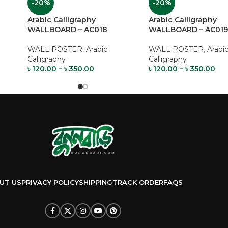
-20%
-20%
Arabic Calligraphy
Arabic Calligraphy
WALLBOARD – AC018
WALLBOARD – AC01
WALL POSTER
,
Arabic
WALL POSTER
,
Arabi
Calligraphy
Calligraphy
৳
120.00
–
৳
350.00
৳
120.00
–
৳
350.00
UT US
PRIVACY POLICY
SHIPPING
TRACK ORDER
FAQS