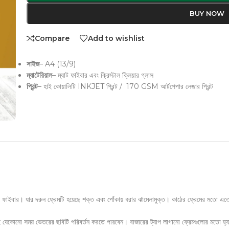
BUY NOW
Compare
Add to wishlist
সাইজ
– A4 (13/9)
ম্যাটেরিয়াল
– ম্যাট ফাইবার এবং ক্রিস্টাল ক্লিয়ার গ্লাস
প্রিন্ট
– হাই কোয়ালিটি INKJET প্রিন্ট / 170 GSM আর্টপেপার লেজার প্রিন্ট
ো ফাইবার। যার দরুন ফ্রেমটি হয়েছে শক্ত এবং পোঁকায় ধরার ঝামেলামুক্ত। কাঠের ফ্রেমের মতো এত
ই যেকোনো সময় ভেতরের ছবিটি পরিবর্তন করতে পারবেন। বাজারের ট্যাপ লাগানো ফ্রেমগুলোর মতো হ্যাসে