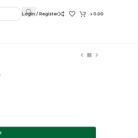
Login / Register
৳
0.00
Contuct: 01306 24 91 57
–
T