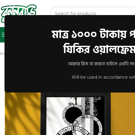
মাত্র ১০০০ টাকায় পা
Shop
About Us
Contact U
Browse Categories
যিকির ওয়ালফ্রেম 
Home
/
WALL FRAME
/
WF Arabic Calligraphy
/
Premium Wall Fr
অফার মিস না করতে চাইলে এখনি সংগ্
Will be used in accordance wi
-10%