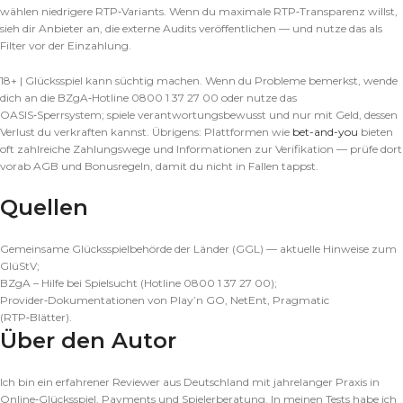
wählen niedrigere RTP‑Variants. Wenn du maximale RTP‑Transparenz willst,
sieh dir Anbieter an, die externe Audits veröffentlichen — und nutze das als
Filter vor der Einzahlung.
18+ | Glücksspiel kann süchtig machen. Wenn du Probleme bemerkst, wende
dich an die BZgA‑Hotline 0800 1 37 27 00 oder nutze das
OASIS‑Sperrsystem; spiele verantwortungsbewusst und nur mit Geld, dessen
Verlust du verkraften kannst. Übrigens: Plattformen wie
bet-and-you
bieten
oft zahlreiche Zahlungswege und Informationen zur Verifikation — prüfe dort
vorab AGB und Bonusregeln, damit du nicht in Fallen tappst.
Quellen
Gemeinsame Glücksspielbehörde der Länder (GGL) — aktuelle Hinweise zum
GlüStV;
BZgA – Hilfe bei Spielsucht (Hotline 0800 1 37 27 00);
Provider‑Dokumentationen von Play’n GO, NetEnt, Pragmatic
(RTP‑Blätter).
Über den Autor
Ich bin ein erfahrener Reviewer aus Deutschland mit jahrelanger Praxis in
Online‑Glücksspiel, Payments und Spielerberatung. In meinen Tests habe ich