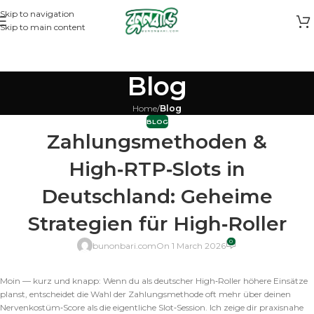
Skip to navigation
Skip to main content
Blog
Home
/
Blog
BLOG
Zahlungsmethoden &
High‑RTP‑Slots in
Deutschland: Geheime
Strategien für High‑Roller
0
bunonbari.com
On 1 March 2026
Moin — kurz und knapp: Wenn du als deutscher High‑Roller höhere Einsätze
planst, entscheidet die Wahl der Zahlungsmethode oft mehr über deinen
Nervenkostüm‑Score als die eigentliche Slot‑Session. Ich zeige dir praxisnahe