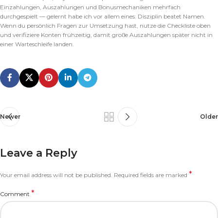
Einzahlungen, Auszahlungen und Bonusmechaniken mehrfach
durchgespielt — gelernt habe ich vor allem eines: Disziplin beatet Namen.
Wenn du persönlich Fragen zur Umsetzung hast, nutze die Checkliste oben
und verifiziere Konten frühzeitig, damit große Auszahlungen später nicht in
einer Warteschleife landen.
Newer
Older
Leave a Reply
*
Your email address will not be published.
Required fields are marked
*
Comment