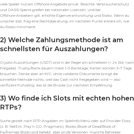
viele Spieler nutzen Offshore‑Angebote privat. Beachte: Verbraucherschutz
und OASIS‑Sperre greifen bei nationalen Lizenzen, und bei
Offshore‑Anbietern gilt: erhöhte Eigenverantwortung und Risiko. Wenn du
unsicher bist, frag eine Rechtsberatung; im nächsten Punkt erkläre ich, wie
du Risiko minimierst.
2) Welche Zahlungsmethode ist am
schnellsten für Auszahlungen?
Crypto‑Auszahlungen (USDT) sind in der Regel am schnellsten (< 24 Std. nach
Freigabe). Trustly/Bank dauern meist 1–3 Banktage; Karten können 3–7 Tage
brauchen. Denke aber an KYC: ohne validierte Dokumente bringt die
schnellste Methode nichts, weil das Cash nicht freigegeben wird — also
verifiziere frühzeitig, das ist die Brücke zur nächsten Empfehlung.
3) Wo finde ich Slots mit echten hohen
RTPs?
Suche gezielt nach RTP‑Angaben im Spielinfo‑Menü oder auf Provider‑Docs
(z. B. NetEnt, Play’n GO, Pragmatic). Books (Book of Dead/Book of
Ra/Ramses Book) sind beliebt, aber prüfe Versionen: manche Betreiber