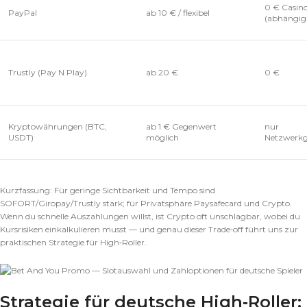
0 € Casino
PayPal
ab 10 € / flexibel
(abhängig
Trustly (Pay N Play)
ab 20 €
0 €
Kryptowährungen (BTC,
ab 1 € Gegenwert
nur
USDT)
möglich
Netzwerk
Kurzfassung: Für geringe Sichtbarkeit und Tempo sind
SOFORT/Giropay/Trustly stark; für Privatsphäre Paysafecard und Crypto.
Wenn du schnelle Auszahlungen willst, ist Crypto oft unschlagbar, wobei du
Kursrisiken einkalkulieren musst — und genau dieser Trade‑off führt uns zur
praktischen Strategie für High‑Roller.
Strategie für deutsche High‑Roller: