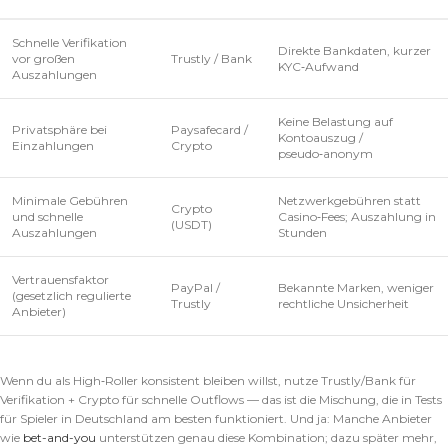
Schnelle Verifikation
Direkte Bankdaten, kurzer
vor großen
Trustly / Bank
KYC‑Aufwand
Auszahlungen
Keine Belastung auf
Privatsphäre bei
Paysafecard /
Kontoauszug /
Einzahlungen
Crypto
pseudo‑anonym
Minimale Gebühren
Netzwerkgebühren statt
Crypto
und schnelle
Casino‑Fees; Auszahlung in
(USDT)
Auszahlungen
Stunden
Vertrauensfaktor
PayPal /
Bekannte Marken, weniger
(gesetzlich regulierte
Trustly
rechtliche Unsicherheit
Anbieter)
Wenn du als High‑Roller konsistent bleiben willst, nutze Trustly/Bank für
Verifikation + Crypto für schnelle Outflows — das ist die Mischung, die in Tests
für Spieler in Deutschland am besten funktioniert. Und ja: Manche Anbieter
wie
bet-and-you
unterstützen genau diese Kombination; dazu später mehr,