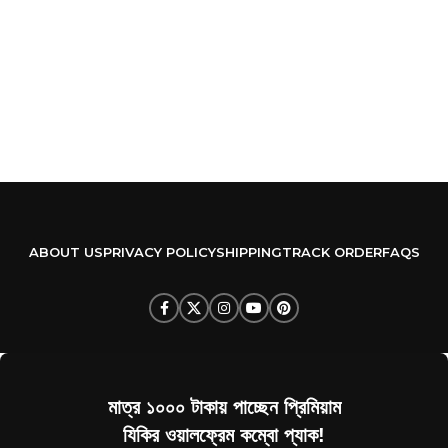
A
W
W
C
৳
ABOUT US
PRIVACY POLICY
SHIPPING
TRACK ORDER
FAQS
মাত্র ১০০০ টাকায় পাচ্ছেন প্রিমিয়াম
যিকির ওয়ালফ্রেম কম্বো প্যাক!