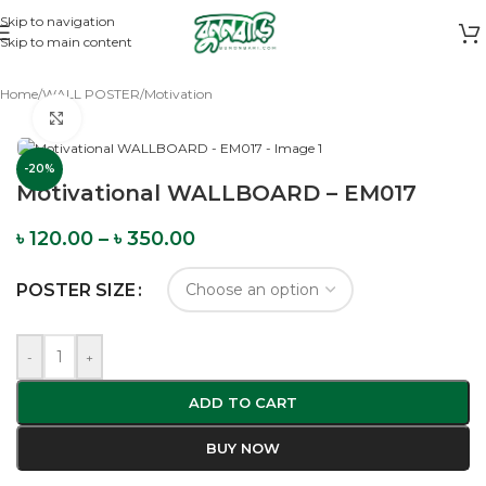
Skip to navigation
Skip to main content
Home
/
WALL POSTER
/
Motivation
Click to enlarge
-20%
Motivational WALLBOARD – EM017
৳
120.00
–
৳
350.00
POSTER SIZE
-
+
ADD TO CART
BUY NOW