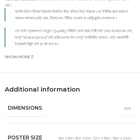
নেই।
আপনি চাইলে নিজের ইচ্ছামত ডিজাইন দিয়ে বানিয়ে নিতে পারবেন এবং ইউনিক করে সাজাতে
পারবেন আপনার ড্রইং রুম, নিজের রুম, সিঁড়ির দেওয়াল বা রেস্টুরেন্টের দেওয়ালকে।
এই ফটো ফ্রেমগুলো High Quality পিভিসি বোর্ড দ্বারা তৈরী তাই ভেঙে যাওয়ার ভয় নেই,
সম্পূর্ণ Waterproof তাই ছবির গুনগত মান সম্পূর্ণ অপরিবর্তিত থাকবে। হাই কোয়ালিটি
ইন্কজেট প্রিন্ট তাই রং নষ্ট হবে না।
SHOW MORE
Additional information
DIMENSIONS
N/A
POSTER SIZE
6in x 8in
,
8in x12in
,
12in x 16in
,
16in x 24in